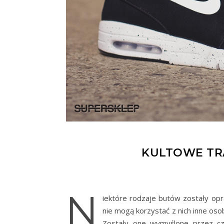
KULTOWE TR
N
iektóre rodzaje butów zostały op
nie mogą korzystać z nich inne oso
Zostały one wymyślone przez czł