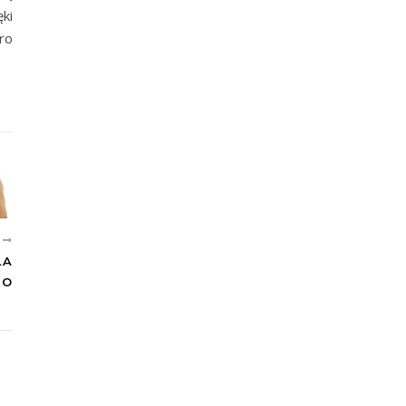
ki
ro
E
LA
GO