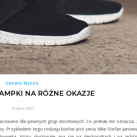
OBUWIE MĘSKIE
AMPKI NA RÓŻNE OKAZJE
30 lipca 2022
racowane dla pewnych grup docelowych. Co jednak nie oznacza, 
by. Przykładem tego rodzaju butów jest seria Nike Stefan Janowsk
owieka, który doskonale zna się na deskorolkach i na jeździ